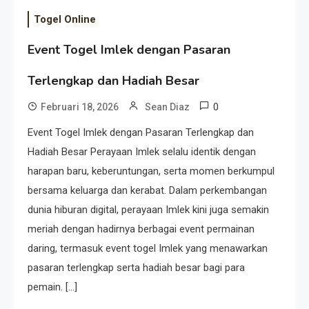
Togel Online
Event Togel Imlek dengan Pasaran
Terlengkap dan Hadiah Besar
0
Februari 18, 2026
Sean Diaz
Event Togel Imlek dengan Pasaran Terlengkap dan
Hadiah Besar Perayaan Imlek selalu identik dengan
harapan baru, keberuntungan, serta momen berkumpul
bersama keluarga dan kerabat. Dalam perkembangan
dunia hiburan digital, perayaan Imlek kini juga semakin
meriah dengan hadirnya berbagai event permainan
daring, termasuk event togel Imlek yang menawarkan
pasaran terlengkap serta hadiah besar bagi para
pemain. […]