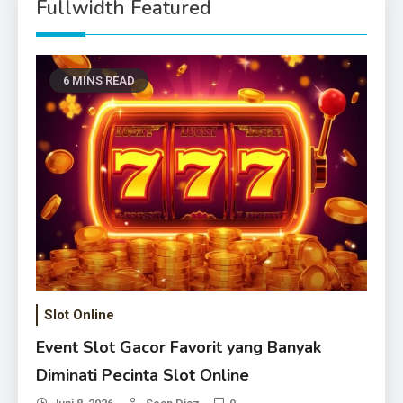
Fullwidth Featured
6 MINS READ
Slot Online
Event Slot Gacor Favorit yang Banyak
Diminati Pecinta Slot Online