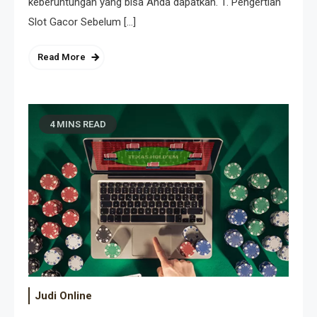
keberuntungan yang bisa Anda dapatkan. 1. Pengertian
Slot Gacor Sebelum […]
Read More
4 MINS READ
Judi Online