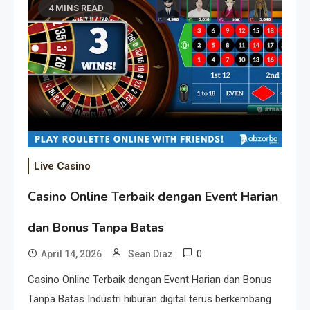
4 MINS READ
Live Casino
Casino Online Terbaik dengan Event Harian
dan Bonus Tanpa Batas
0
April 14, 2026
Sean Diaz
Casino Online Terbaik dengan Event Harian dan Bonus
Tanpa Batas Industri hiburan digital terus berkembang