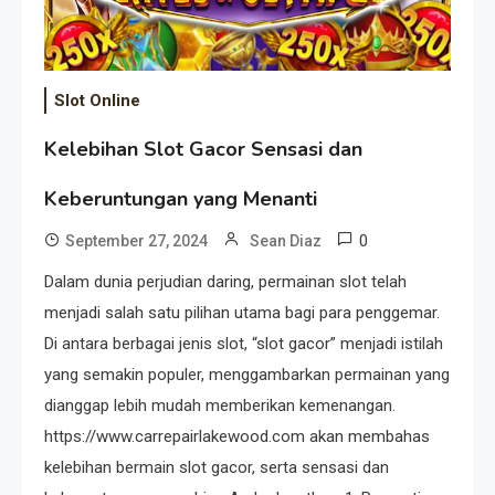
Slot Online
Kelebihan Slot Gacor Sensasi dan
Keberuntungan yang Menanti
0
September 27, 2024
Sean Diaz
Dalam dunia perjudian daring, permainan slot telah
menjadi salah satu pilihan utama bagi para penggemar.
Di antara berbagai jenis slot, “slot gacor” menjadi istilah
yang semakin populer, menggambarkan permainan yang
dianggap lebih mudah memberikan kemenangan.
https://www.carrepairlakewood.com akan membahas
kelebihan bermain slot gacor, serta sensasi dan