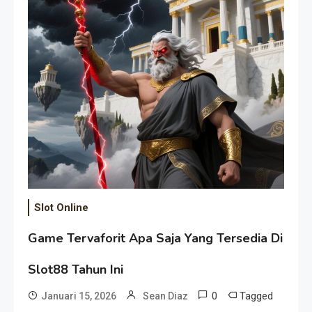
Slot Online
Game Tervaforit Apa Saja Yang Tersedia Di
Slot88 Tahun Ini
0
Tagged
Januari 15, 2026
Sean Diaz