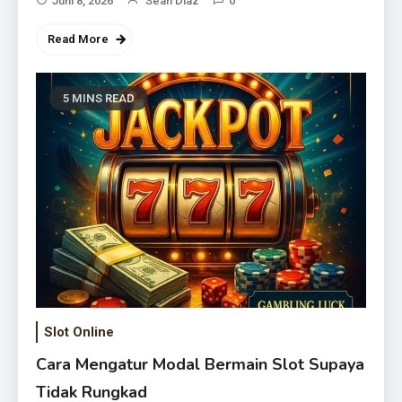
Juni 8, 2026
Sean Diaz
0
Read More
5 MINS READ
Slot Online
Cara Mengatur Modal Bermain Slot Supaya
Tidak Rungkad