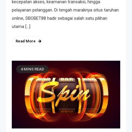
kecepatan akses, keamanan transaksi, hingga
pelayanan pelanggan. Di tengah maraknya situs taruhan
online, SBOBET88 hadir sebagai salah satu pilihan
utama […]
Read More
4 MINS READ