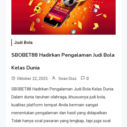
Judi Bola
SBOBET88 Hadirkan Pengalaman Judi Bola
Kelas Dunia
0
Oktober 22, 2025
Sean Diaz
SBOBET88 Hadirkan Pengalaman Judi Bola Kelas Dunia
Dalam dunia taruhan olahraga, khususnya judi bola,
kualitas platform tempat Anda bermain sangat
menentukan pengalaman dan hasil yang didapatkan.
Tidak hanya soal pasaran yang lengkap, tapi juga soal