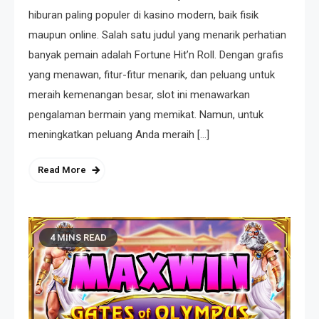
hiburan paling populer di kasino modern, baik fisik
maupun online. Salah satu judul yang menarik perhatian
banyak pemain adalah Fortune Hit’n Roll. Dengan grafis
yang menawan, fitur-fitur menarik, dan peluang untuk
meraih kemenangan besar, slot ini menawarkan
pengalaman bermain yang memikat. Namun, untuk
meningkatkan peluang Anda meraih […]
Read More
4 MINS READ