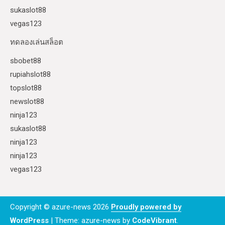
sukaslot88
vegas123
ทดลองเล่นสล็อต
sbobet88
rupiahslot88
topslot88
newslot88
ninja123
sukaslot88
ninja123
ninja123
vegas123
Copyright © azure-news 2026
Proudly powered by
WordPress
|
Theme: azure-news by
CodeVibrant
.