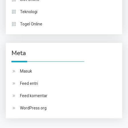
Teknologi
Togel Online
Meta
Masuk
Feed entri
Feed komentar
WordPress.org