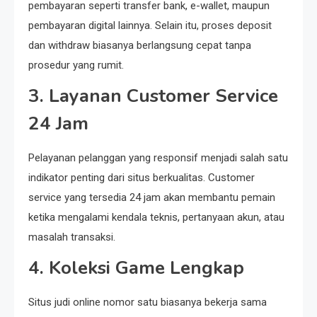
pembayaran seperti transfer bank, e-wallet, maupun
pembayaran digital lainnya. Selain itu, proses deposit
dan withdraw biasanya berlangsung cepat tanpa
prosedur yang rumit.
3. Layanan Customer Service
24 Jam
Pelayanan pelanggan yang responsif menjadi salah satu
indikator penting dari situs berkualitas. Customer
service yang tersedia 24 jam akan membantu pemain
ketika mengalami kendala teknis, pertanyaan akun, atau
masalah transaksi.
4. Koleksi Game Lengkap
Situs judi online nomor satu biasanya bekerja sama