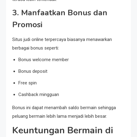
3. Manfaatkan Bonus dan
Promosi
Situs judi online terpercaya biasanya menawarkan
berbagai bonus seperti:
Bonus welcome member
Bonus deposit
Free spin
Cashback mingguan
Bonus ini dapat menambah saldo bermain sehingga
peluang bermain lebih lama menjadi lebih besar.
Keuntungan Bermain di