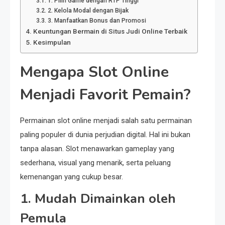
1. Pilih Game dengan RTP Tinggi
2. Kelola Modal dengan Bijak
3. Manfaatkan Bonus dan Promosi
Keuntungan Bermain di Situs Judi Online Terbaik
Kesimpulan
Mengapa Slot Online
Menjadi Favorit Pemain?
Permainan slot online menjadi salah satu permainan
paling populer di dunia perjudian digital. Hal ini bukan
tanpa alasan. Slot menawarkan gameplay yang
sederhana, visual yang menarik, serta peluang
kemenangan yang cukup besar.
1. Mudah Dimainkan oleh
Pemula