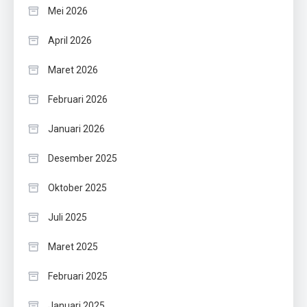
Mei 2026
April 2026
Maret 2026
Februari 2026
Januari 2026
Desember 2025
Oktober 2025
Juli 2025
Maret 2025
Februari 2025
Januari 2025