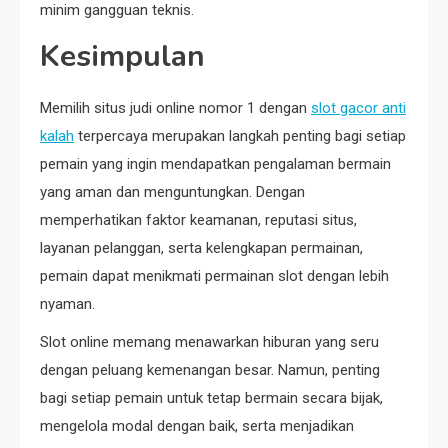
minim gangguan teknis.
Kesimpulan
Memilih situs judi online nomor 1 dengan
slot gacor anti
kalah
terpercaya merupakan langkah penting bagi setiap
pemain yang ingin mendapatkan pengalaman bermain
yang aman dan menguntungkan. Dengan
memperhatikan faktor keamanan, reputasi situs,
layanan pelanggan, serta kelengkapan permainan,
pemain dapat menikmati permainan slot dengan lebih
nyaman.
Slot online memang menawarkan hiburan yang seru
dengan peluang kemenangan besar. Namun, penting
bagi setiap pemain untuk tetap bermain secara bijak,
mengelola modal dengan baik, serta menjadikan