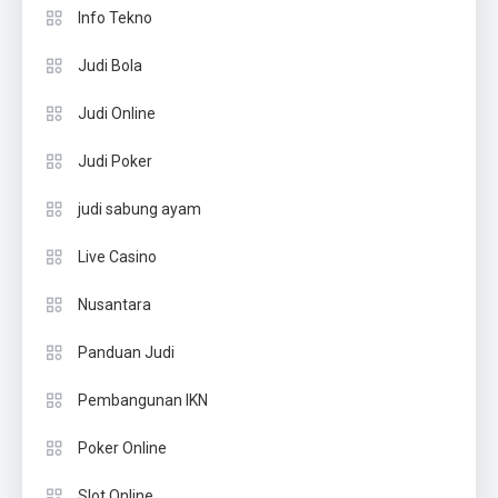
Info Tekno
Judi Bola
Judi Online
Judi Poker
judi sabung ayam
Live Casino
Nusantara
Panduan Judi
Pembangunan IKN
Poker Online
Slot Online