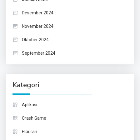
Desember 2024
November 2024
Oktober 2024
September 2024
Kategori
Aplikasi
Crash Game
Hiburan