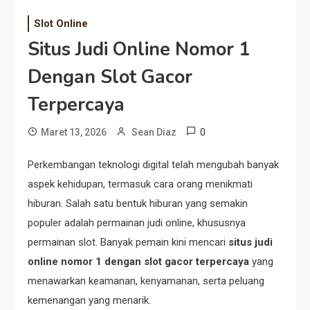
Slot Online
Situs Judi Online Nomor 1
Dengan Slot Gacor
Terpercaya
0
Maret 13, 2026
Sean Diaz
Perkembangan teknologi digital telah mengubah banyak
aspek kehidupan, termasuk cara orang menikmati
hiburan. Salah satu bentuk hiburan yang semakin
populer adalah permainan judi online, khususnya
permainan slot. Banyak pemain kini mencari
situs judi
online nomor 1 dengan slot gacor terpercaya
yang
menawarkan keamanan, kenyamanan, serta peluang
kemenangan yang menarik.