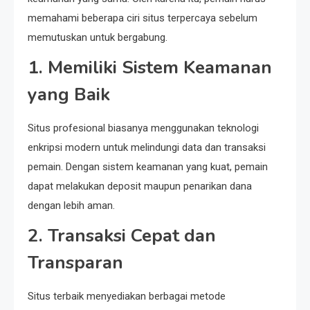
memahami beberapa ciri situs terpercaya sebelum
memutuskan untuk bergabung.
1. Memiliki Sistem Keamanan
yang Baik
Situs profesional biasanya menggunakan teknologi
enkripsi modern untuk melindungi data dan transaksi
pemain. Dengan sistem keamanan yang kuat, pemain
dapat melakukan deposit maupun penarikan dana
dengan lebih aman.
2. Transaksi Cepat dan
Transparan
Situs terbaik menyediakan berbagai metode