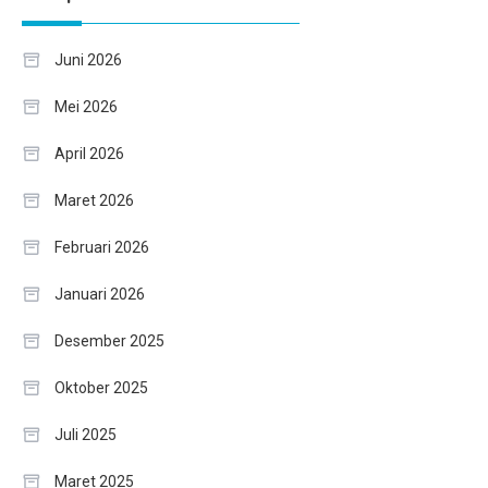
Juni 2026
Mei 2026
April 2026
Maret 2026
Februari 2026
Januari 2026
Desember 2025
Oktober 2025
Juli 2025
Maret 2025