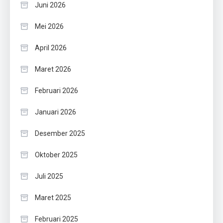
Juni 2026
Mei 2026
April 2026
Maret 2026
Februari 2026
Januari 2026
Desember 2025
Oktober 2025
Juli 2025
Maret 2025
Februari 2025