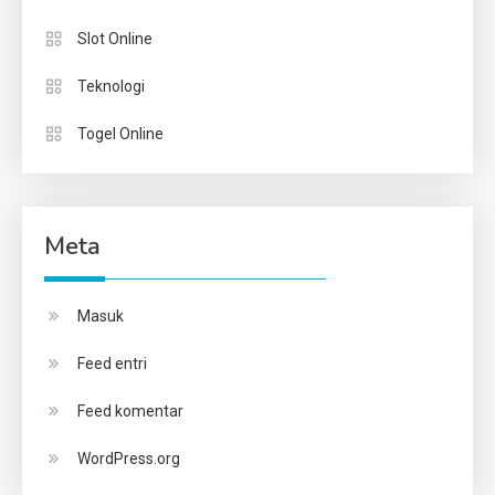
Slot Online
Teknologi
Togel Online
Meta
Masuk
Feed entri
Feed komentar
WordPress.org