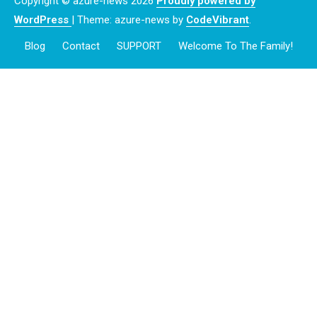
Copyright © azure-news 2026
Proudly powered by
WordPress
|
Theme: azure-news by
CodeVibrant
.
Blog
Contact
SUPPORT
Welcome To The Family!