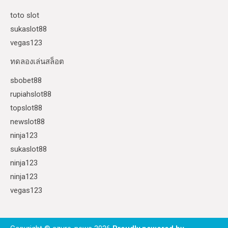
toto slot
sukaslot88
vegas123
ทดลองเล่นสล็อต
sbobet88
rupiahslot88
topslot88
newslot88
ninja123
sukaslot88
ninja123
ninja123
vegas123