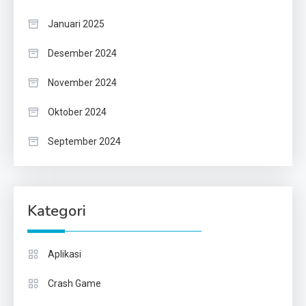
Januari 2025
Desember 2024
November 2024
Oktober 2024
September 2024
Kategori
Aplikasi
Crash Game