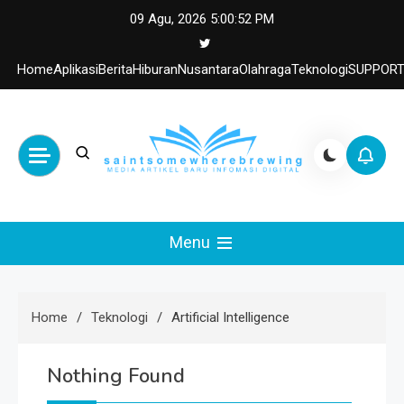
Skip
09 Agu, 2026
5:00:53 PM
to
content
Home
Aplikasi
Berita
Hiburan
Nusantara
Olahraga
Teknologi
SUPPOR
saintsomewherebre
saintsomewherebrewing.com
Menu
– Media Berita Arti
Cuan
Home
Teknologi
Artificial Intelligence
Nothing Found