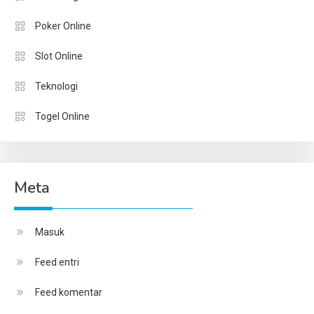
Poker Online
Slot Online
Teknologi
Togel Online
Meta
Masuk
Feed entri
Feed komentar