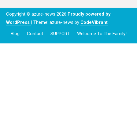
Copyright © azure-news 2026
Proudly powered by
WordPress
|
Theme: azure-news by
CodeVibrant
.
Blog
Contact
SUPPORT
Welcome To The Family!