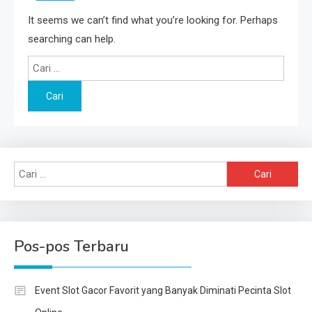
It seems we can’t find what you’re looking for. Perhaps
searching can help.
Cari
untuk:
Cari
untuk:
Pos-pos Terbaru
Event Slot Gacor Favorit yang Banyak Diminati Pecinta Slot