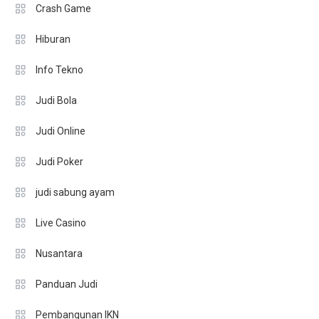
Crash Game
Hiburan
Info Tekno
Judi Bola
Judi Online
Judi Poker
judi sabung ayam
Live Casino
Nusantara
Panduan Judi
Pembangunan IKN