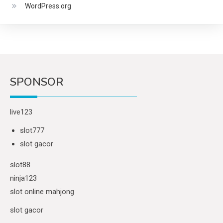
WordPress.org
SPONSOR
live123
slot777
slot gacor
slot88
ninja123
slot online mahjong
slot gacor