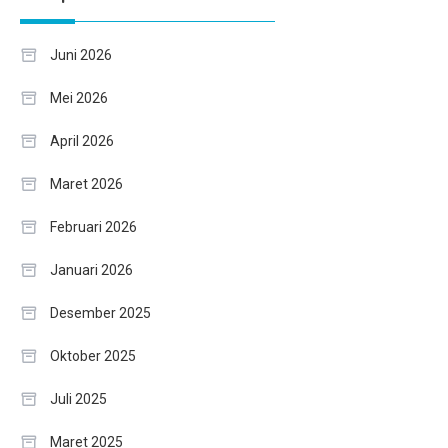
Juni 2026
Mei 2026
April 2026
Maret 2026
Februari 2026
Januari 2026
Desember 2025
Oktober 2025
Juli 2025
Maret 2025