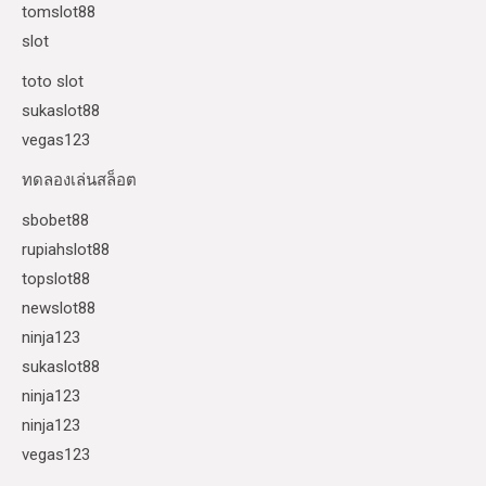
tomslot88
slot
toto slot
sukaslot88
vegas123
ทดลองเล่นสล็อต
sbobet88
rupiahslot88
topslot88
newslot88
ninja123
sukaslot88
ninja123
ninja123
vegas123