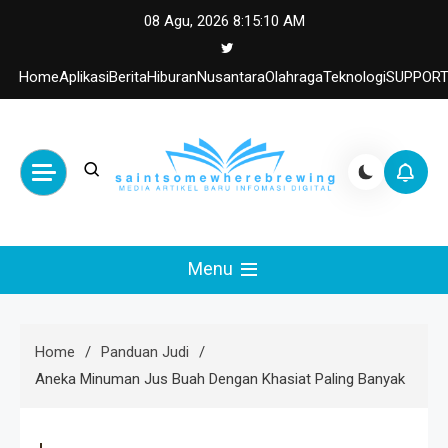
Skip
08 Agu, 2026
8:15:11 AM
to
content
Home
Aplikasi
Berita
Hiburan
Nusantara
Olahraga
Teknologi
SUPPOR
saintsomewherebre
saintsomewherebrewing.com
Menu
– Media Berita Arti
Cuan
Home
Panduan Judi
Aneka Minuman Jus Buah Dengan Khasiat Paling Banyak