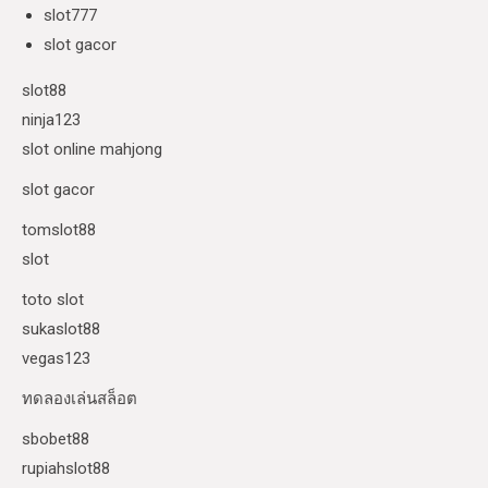
slot777
slot gacor
slot88
ninja123
slot online mahjong
slot gacor
tomslot88
slot
toto slot
sukaslot88
vegas123
ทดลองเล่นสล็อต
sbobet88
rupiahslot88