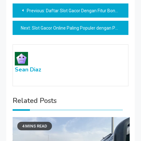
Navigasi
Previous:
Daftar Slot Gacor Dengan Fitur Bonus Game Paling Unik
pos
Next:
Slot Gacor Online Paling Populer dengan Peluang Jackpot Besar
Sean Diaz
Related Posts
4 MINS READ