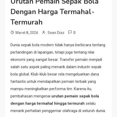
Urutan Pemain Sepak Bola
Dengan Harga Termahal-
Termurah
0
Maret 8, 2026
Sean Diaz
Dunia sepak bola modern tidak hanya berbicara tentang
pertandingan di lapangan, tetapi juga tentang nilai
ekonomi yang sangat besar. Transfer pemain menjadi
salah satu aspek paling menarik dalam industri sepak
bola global. Klub-klub besar rela mengeluarkan dana
fantastis untuk mendapatkan pemain terbaik yang
mampu meningkatkan performa tim. Karena itu,
pembahasan mengenai
urutan pemain sepak bola
dengan harga termahal hingga termurah
selalu
menarik perhatian penggemar olahraga di seluruh dunia.