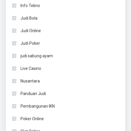
Info Tekno
Judi Bola
Judi Online
Judi Poker
judi sabung ayam
Live Casino
Nusantara
Panduan Judi
Pembangunan IKN
Poker Online