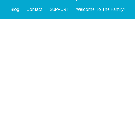
Blog
Contact
SUPPORT
Welcome To The Family!