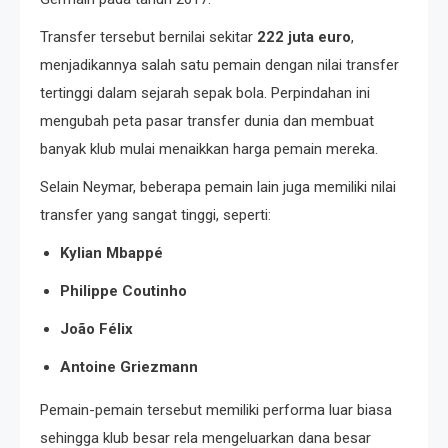
Transfer tersebut bernilai sekitar
222 juta euro
,
menjadikannya salah satu pemain dengan nilai transfer
tertinggi dalam sejarah sepak bola. Perpindahan ini
mengubah peta pasar transfer dunia dan membuat
banyak klub mulai menaikkan harga pemain mereka.
Selain Neymar, beberapa pemain lain juga memiliki nilai
transfer yang sangat tinggi, seperti:
Kylian Mbappé
Philippe Coutinho
João Félix
Antoine Griezmann
Pemain-pemain tersebut memiliki performa luar biasa
sehingga klub besar rela mengeluarkan dana besar