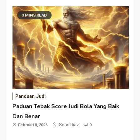
3 MINS READ
Panduan Judi
Paduan Tebak Score Judi Bola Yang Baik
Dan Benar
Sean Diaz
Februari 8, 2026
0