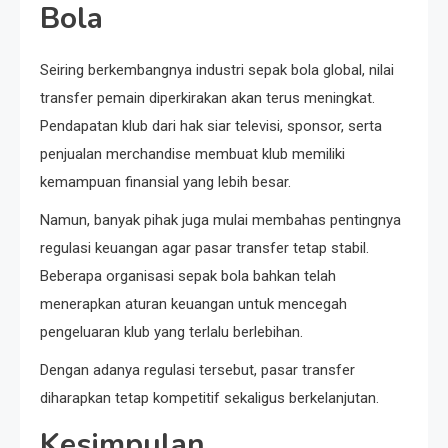
Bola
Seiring berkembangnya industri sepak bola global, nilai
transfer pemain diperkirakan akan terus meningkat.
Pendapatan klub dari hak siar televisi, sponsor, serta
penjualan merchandise membuat klub memiliki
kemampuan finansial yang lebih besar.
Namun, banyak pihak juga mulai membahas pentingnya
regulasi keuangan agar pasar transfer tetap stabil.
Beberapa organisasi sepak bola bahkan telah
menerapkan aturan keuangan untuk mencegah
pengeluaran klub yang terlalu berlebihan.
Dengan adanya regulasi tersebut, pasar transfer
diharapkan tetap kompetitif sekaligus berkelanjutan.
Kesimpulan