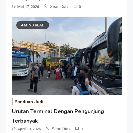
Sean Diaz
Mei 17, 2026
0
4 MINS READ
Panduan Judi
Urutan Terminal Dengan Pengunjung
Terbanyak
Sean Diaz
April 18, 2026
0