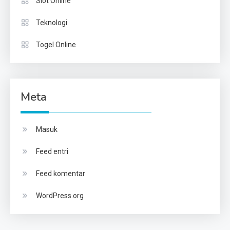
Slot Online
Teknologi
Togel Online
Meta
Masuk
Feed entri
Feed komentar
WordPress.org