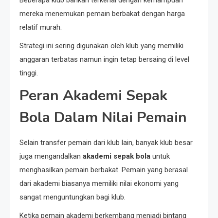
Beberapa klub bahkan terkenal dengan kemampuan
mereka menemukan pemain berbakat dengan harga
relatif murah.
Strategi ini sering digunakan oleh klub yang memiliki
anggaran terbatas namun ingin tetap bersaing di level
tinggi.
Peran Akademi Sepak
Bola Dalam Nilai Pemain
Selain transfer pemain dari klub lain, banyak klub besar
juga mengandalkan
akademi sepak bola
untuk
menghasilkan pemain berbakat. Pemain yang berasal
dari akademi biasanya memiliki nilai ekonomi yang
sangat menguntungkan bagi klub.
Ketika pemain akademi berkembang menjadi bintang