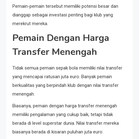
Pemain-pemain tersebut memiliki potensi besar dan
dianggap sebagai investasi penting bagi klub yang
merekrut mereka.
Pemain Dengan Harga
Transfer Menengah
Tidak semua pemain sepak bola memiliki nilai transfer
yang mencapai ratusan juta euro. Banyak pemain
berkualitas yang berpindah klub dengan nilai transfer
menengah.
Biasanya, pemain dengan harga transfer menengah
memiliki pengalaman yang cukup baik, tetapi tidak
berada di level superstar dunia. Nilai transfer mereka
biasanya berada di kisaran puluhan juta euro.