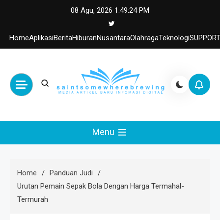
Skip
08 Agu, 2026
1:49:26 PM
to
content
Home
Aplikasi
Berita
Hiburan
Nusantara
Olahraga
Teknologi
SUPPOR
saintsomewherebre
saintsomewherebrewing.com
Menu
– Media Berita Arti
Cuan
Home
Panduan Judi
Urutan Pemain Sepak Bola Dengan Harga Termahal-
Termurah