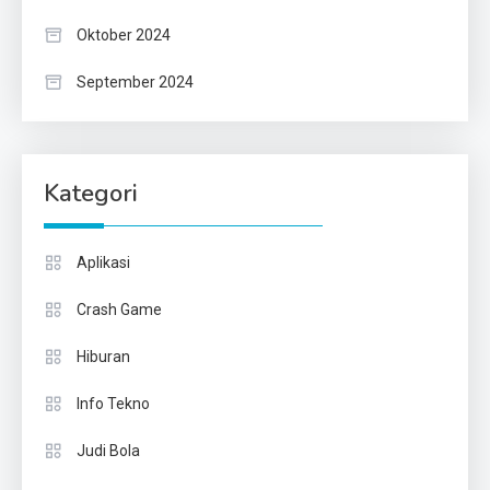
Oktober 2024
September 2024
Kategori
Aplikasi
Crash Game
Hiburan
Info Tekno
Judi Bola