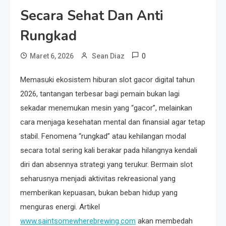
Secara Sehat Dan Anti
Rungkad
0
Maret 6, 2026
Sean Diaz
Memasuki ekosistem hiburan slot gacor digital tahun
2026, tantangan terbesar bagi pemain bukan lagi
sekadar menemukan mesin yang “gacor”, melainkan
cara menjaga kesehatan mental dan finansial agar tetap
stabil. Fenomena “rungkad” atau kehilangan modal
secara total sering kali berakar pada hilangnya kendali
diri dan absennya strategi yang terukur. Bermain slot
seharusnya menjadi aktivitas rekreasional yang
memberikan kepuasan, bukan beban hidup yang
menguras energi. Artikel
www.saintsomewherebrewing.com
akan membedah