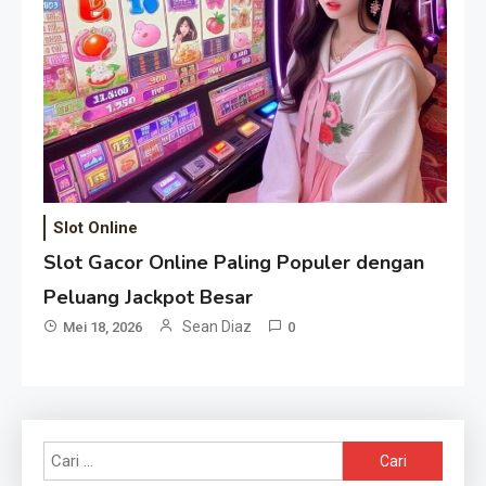
Slot Online
Slot Gacor Online Paling Populer dengan
Peluang Jackpot Besar
Sean Diaz
Mei 18, 2026
0
Cari
untuk: