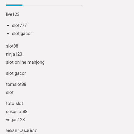
live123
slot777
slot gacor
slot88
ninja123
slot online mahjong
slot gacor
tomslot88
slot
toto slot
sukaslot88
vegas123
ทดลองเล่นสล็อต