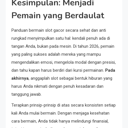
Kesimpulan: Menjadi
Pemain yang Berdaulat
Panduan bermain slot gacor secara sehat dan anti
rungkad menyimpulkan satu hal: kendali penuh ada di
tangan Anda, bukan pada mesin. Di tahun 2026, pemain
yang paling sukses adalah mereka yang mampu
mengendalikan emosi, mengelola modal dengan presisi,
dan tahu kapan harus berdiri dari kursi permainan.
Pada
akhirnya
, anggaplah slot sebagai bentuk hiburan yang
harus Anda nikmati dengan penuh kesadaran dan
tanggung jawab.
Terapkan prinsip-prinsip di atas secara konsisten setiap
kali Anda mulai bermain. Dengan menjaga kesehatan
cara bermain, Anda tidak hanya melindungi finansial,