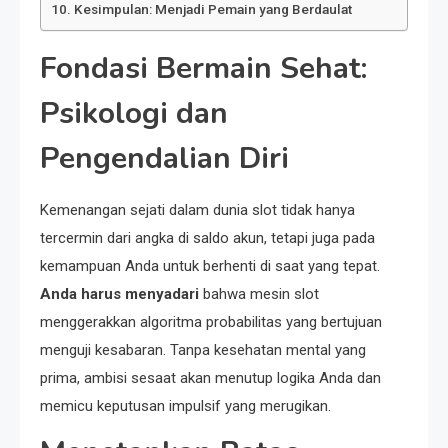
Kesimpulan: Menjadi Pemain yang Berdaulat
Fondasi Bermain Sehat:
Psikologi dan
Pengendalian Diri
Kemenangan sejati dalam dunia slot tidak hanya
tercermin dari angka di saldo akun, tetapi juga pada
kemampuan Anda untuk berhenti di saat yang tepat.
Anda harus menyadari
bahwa mesin slot
menggerakkan algoritma probabilitas yang bertujuan
menguji kesabaran. Tanpa kesehatan mental yang
prima, ambisi sesaat akan menutup logika Anda dan
memicu keputusan impulsif yang merugikan.