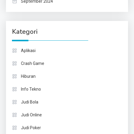
September 2024
Kategori
Aplikasi
Crash Game
Hiburan
Info Tekno
Judi Bola
Judi Online
Judi Poker