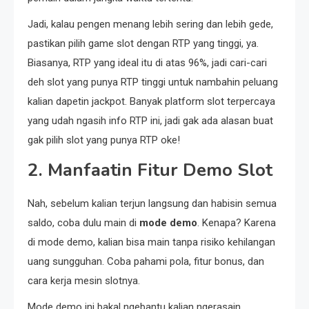
Jadi, kalau pengen menang lebih sering dan lebih gede,
pastikan pilih game slot dengan RTP yang tinggi, ya.
Biasanya, RTP yang ideal itu di atas 96%, jadi cari-cari
deh slot yang punya RTP tinggi untuk nambahin peluang
kalian dapetin jackpot. Banyak platform slot terpercaya
yang udah ngasih info RTP ini, jadi gak ada alasan buat
gak pilih slot yang punya RTP oke!
2. Manfaatin Fitur Demo Slot
Nah, sebelum kalian terjun langsung dan habisin semua
saldo, coba dulu main di
mode demo
. Kenapa? Karena
di mode demo, kalian bisa main tanpa risiko kehilangan
uang sungguhan. Coba pahami pola, fitur bonus, dan
cara kerja mesin slotnya.
Mode demo ini bakal ngebantu kalian ngerasain