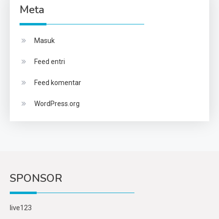
Meta
Masuk
Feed entri
Feed komentar
WordPress.org
SPONSOR
live123