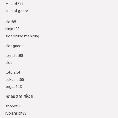
slot777
slot gacor
slot88
ninja123
slot online mahjong
slot gacor
tomslot88
slot
toto slot
sukaslot88
vegas123
ทดลองเล่นสล็อต
sbobet88
rupiahslot88