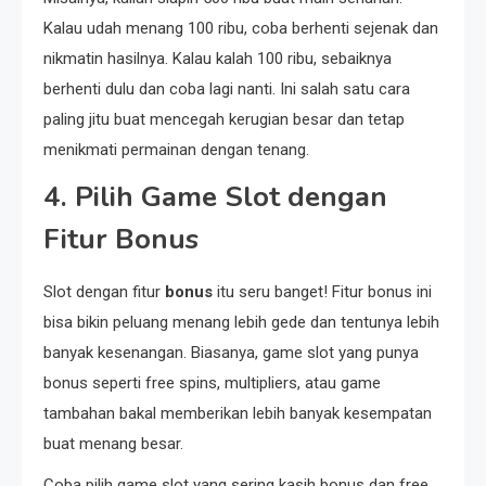
Kalau udah menang 100 ribu, coba berhenti sejenak dan
nikmatin hasilnya. Kalau kalah 100 ribu, sebaiknya
berhenti dulu dan coba lagi nanti. Ini salah satu cara
paling jitu buat mencegah kerugian besar dan tetap
menikmati permainan dengan tenang.
4. Pilih Game Slot dengan
Fitur Bonus
Slot dengan fitur
bonus
itu seru banget! Fitur bonus ini
bisa bikin peluang menang lebih gede dan tentunya lebih
banyak kesenangan. Biasanya, game slot yang punya
bonus seperti free spins, multipliers, atau game
tambahan bakal memberikan lebih banyak kesempatan
buat menang besar.
Coba pilih game slot yang sering kasih bonus dan free