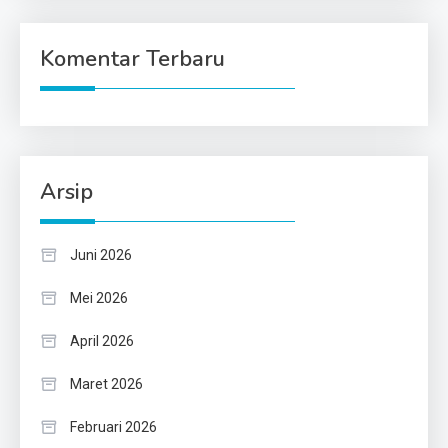
Komentar Terbaru
Arsip
Juni 2026
Mei 2026
April 2026
Maret 2026
Februari 2026