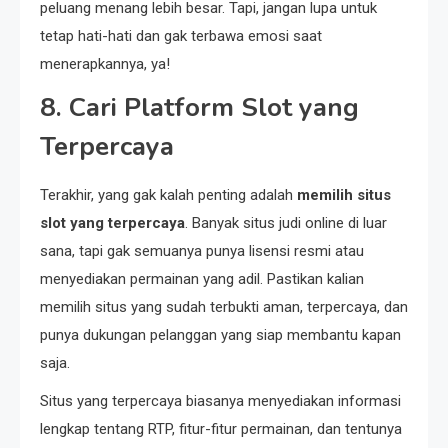
peluang menang lebih besar. Tapi, jangan lupa untuk
tetap hati-hati dan gak terbawa emosi saat
menerapkannya, ya!
8. Cari Platform Slot yang
Terpercaya
Terakhir, yang gak kalah penting adalah
memilih situs
slot yang terpercaya
. Banyak situs judi online di luar
sana, tapi gak semuanya punya lisensi resmi atau
menyediakan permainan yang adil. Pastikan kalian
memilih situs yang sudah terbukti aman, terpercaya, dan
punya dukungan pelanggan yang siap membantu kapan
saja.
Situs yang terpercaya biasanya menyediakan informasi
lengkap tentang RTP, fitur-fitur permainan, dan tentunya