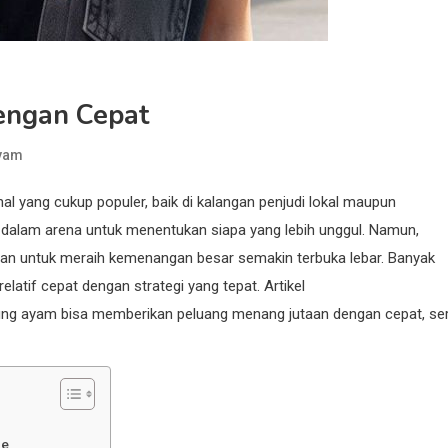
engan Cepat
yam
al yang cukup populer, baik di kalangan penjudi lokal maupun
g dalam arena untuk menentukan siapa yang lebih unggul. Namun,
an untuk meraih kemenangan besar semakin terbuka lebar. Banyak
atif cepat dengan strategi yang tepat. Artikel
g ayam bisa memberikan peluang menang jutaan dengan cepat, se
ne