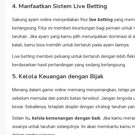
4.
Manfaatkan Sistem Live Betting
Sabung ayam online menyediakan fitur
live betting
yang memu
berlangsung. Fitur ini memberi keuntungan bagi pemain untu
taruhan. Jika ayam yang kamu pilih menunjukkan dominasi di aw
kalah, kamu bisa memilih untuk bertaruh pada ayam lainnya.
Live betting memberi peluang untuk bertaruh dengan lebih fl
berdasarkan hasil pertandingan yang sedang berlangsung.
5.
Kelola Keuangan dengan Bijak
Menang dalam game online memang menyenangkan, tetapi pen
sebelum memulai dan patuhi batas tersebut. Jangan tergoda 
besar. Sebaliknya, tetaplah disiplin dengan strategi taruhan ya
Selain itu,
kelola kemenangan dengan baik
. Jika kamu mera
sisanya untuk taruhan selanjutnya. Ini akan membantu kamu 