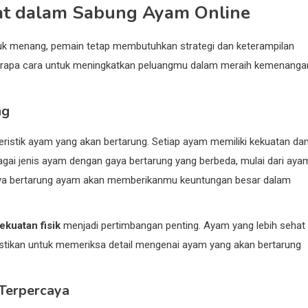
at dalam Sabung Ayam Online
k menang, pemain tetap membutuhkan strategi dan keterampilan
eberapa cara untuk meningkatkan peluangmu dalam meraih kemenanga
ng
stik ayam yang akan bertarung. Setiap ayam memiliki kekuatan da
ai jenis ayam dengan gaya bertarung yang berbeda, mulai dari aya
 gaya bertarung ayam akan memberikanmu keuntungan besar dalam
ekuatan fisik
menjadi pertimbangan penting. Ayam yang lebih sehat
pastikan untuk memeriksa detail mengenai ayam yang akan bertarung
 Terpercaya