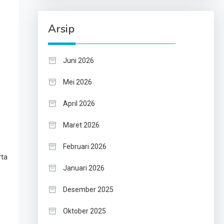
Arsip
Juni 2026
Mei 2026
April 2026
Maret 2026
Februari 2026
rta
Januari 2026
Desember 2025
Oktober 2025