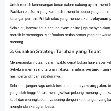
Untuk meraih kemenangan besar dalam sabung ayam, memili
Pastikan platform yang kamu pilih memiliki lisensi yang sah, 
kalangan pemain. Pilihlah situs yang menawarkan
pelayanan 
Selain itu, banyak situs sabung ayam online juga menyediakan
meraih kemenangan. Manfaatkan setiap bonus yang ditawar
menang.
3.
Gunakan Strategi Taruhan yang Tepat
Memenangkan jutaan dalam waktu cepat bukan hanya soal kebe
Sebelum memasang taruhan, lakukan
analisis pertandingan
hasil pertandingan sebelumnya.
Selain itu, jangan ragu untuk bertaruh pada
ayam unggulan
, t
yang lebih tinggi. Untuk meningkatkan peluang menang, gunak
kecil dan meningkatkannya seiring dengan keuntungan yang ka
menghindari kerugian besar.