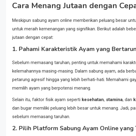
Cara Menang Jutaan dengan Cep
Meskipun sabung ayam online memberikan peluang besar untu
untuk meraih kemenangan yang signifikan. Berikut adalah b
jutaan dengan cepat:
1.
Pahami Karakteristik Ayam yang Bertaru
Sebelum memasang taruhan, penting untuk memahami karakteri
kelemahannya masing-masing. Dalam sabung ayam, ada berbag
petarung agresif hingga yang lebih berhati-hati. Memahami
memilih ayam yang berpotensi menang.
Selain itu, faktor fisik ayam seperti
kesehatan
,
stamina
, dan
k
dan bugar memiliki peluang lebih besar untuk menang. Jadi, 
sebelum memasang taruhan.
2.
Pilih Platform Sabung Ayam Online yang