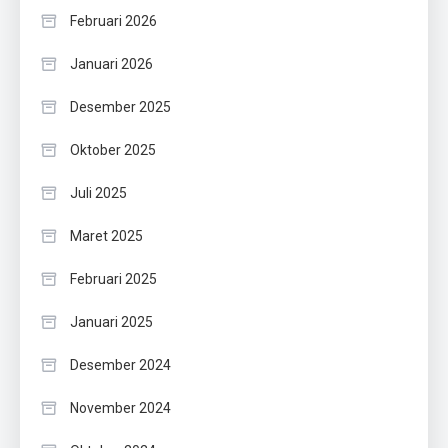
Februari 2026
Januari 2026
Desember 2025
Oktober 2025
Juli 2025
Maret 2025
Februari 2025
Januari 2025
Desember 2024
November 2024