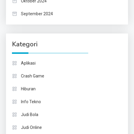
Oktober 2024
September 2024
Kategori
Aplikasi
Crash Game
Hiburan
Info Tekno
Judi Bola
Judi Online