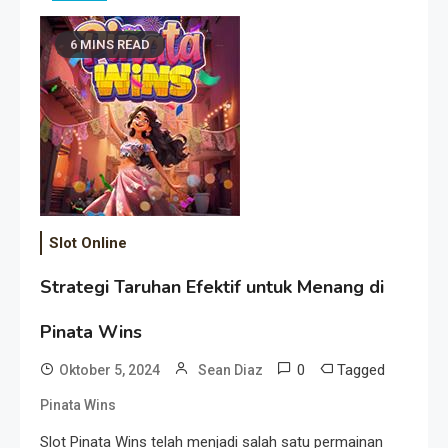
6 MINS READ
Slot Online
Strategi Taruhan Efektif untuk Menang di
Pinata Wins
0
Tagged
Oktober 5, 2024
Sean Diaz
Pinata Wins
Slot Pinata Wins telah menjadi salah satu permainan