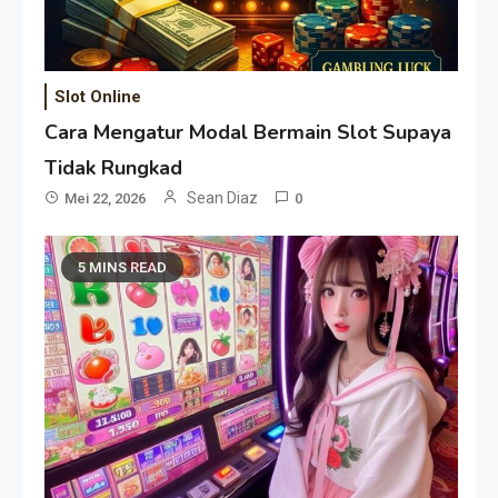
Slot Online
Cara Mengatur Modal Bermain Slot Supaya
Tidak Rungkad
Sean Diaz
Mei 22, 2026
0
5 MINS READ