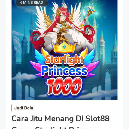
6 MINS READ
Judi Bola
Cara Jitu Menang Di Slot88