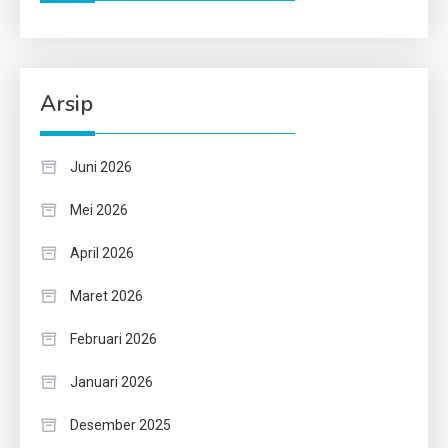
Arsip
Juni 2026
Mei 2026
April 2026
Maret 2026
Februari 2026
Januari 2026
Desember 2025