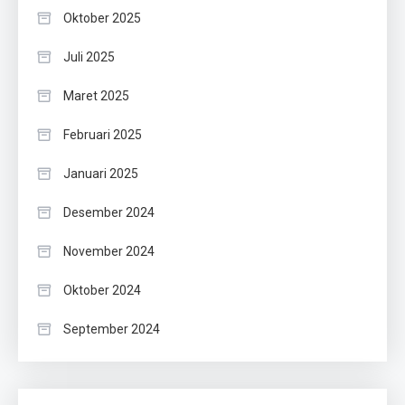
Oktober 2025
Juli 2025
Maret 2025
Februari 2025
Januari 2025
Desember 2024
November 2024
Oktober 2024
September 2024