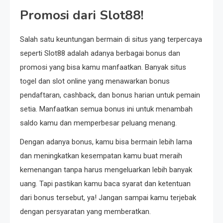
Promosi dari Slot88!
Salah satu keuntungan bermain di situs yang terpercaya
seperti Slot88 adalah adanya berbagai bonus dan
promosi yang bisa kamu manfaatkan. Banyak situs
togel dan slot online yang menawarkan bonus
pendaftaran, cashback, dan bonus harian untuk pemain
setia. Manfaatkan semua bonus ini untuk menambah
saldo kamu dan memperbesar peluang menang.
Dengan adanya bonus, kamu bisa bermain lebih lama
dan meningkatkan kesempatan kamu buat meraih
kemenangan tanpa harus mengeluarkan lebih banyak
uang. Tapi pastikan kamu baca syarat dan ketentuan
dari bonus tersebut, ya! Jangan sampai kamu terjebak
dengan persyaratan yang memberatkan.