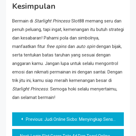
Kesimpulan
Bermain di
Starlight Princess
Slot88 memang seru dan
penuh peluang, tapi ingat, kemenangan itu butuh strategi
dan kesabaran! Pahami pola dan simbolnya,
manfaatkan fitur
free spins
dan
auto spin
dengan bijak,
serta tentukan batas taruhan yang sesuai dengan
anggaran kamu. Jangan lupa untuk selalu mengontrol
emosi dan nikmati permainan ini dengan santai. Dengan
trik jitu ini, kamu siap meraih kemenangan besar di
Starlight Princess
. Semoga hoki selalu menyertaimu,
dan selamat bermain!
Navigasi
Previous:
Judi Online Sicbo: Menyingkap Sensasi Permainan Dadu
pos