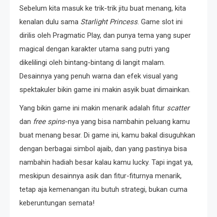
Sebelum kita masuk ke trik-trik jitu buat menang, kita
kenalan dulu sama
Starlight Princess
. Game slot ini
dirilis oleh Pragmatic Play, dan punya tema yang super
magical dengan karakter utama sang putri yang
dikelilingi oleh bintang-bintang di langit malam.
Desainnya yang penuh warna dan efek visual yang
spektakuler bikin game ini makin asyik buat dimainkan.
Yang bikin game ini makin menarik adalah fitur
scatter
dan
free spins
-nya yang bisa nambahin peluang kamu
buat menang besar. Di game ini, kamu bakal disuguhkan
dengan berbagai simbol ajaib, dan yang pastinya bisa
nambahin hadiah besar kalau kamu lucky. Tapi ingat ya,
meskipun desainnya asik dan fitur-fiturnya menarik,
tetap aja kemenangan itu butuh strategi, bukan cuma
keberuntungan semata!