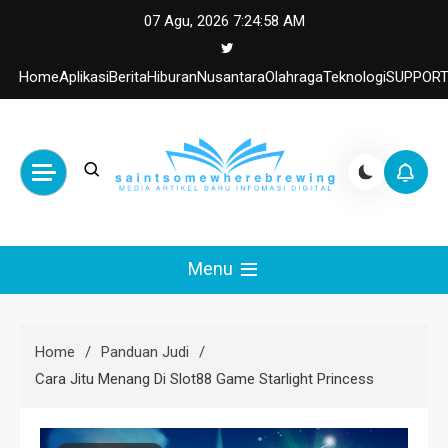
Skip
07 Agu, 2026
7:25:00 AM
to
content
Home
Aplikasi
Berita
Hiburan
Nusantara
Olahraga
Teknologi
SUPPOR
saintsomewherebre
saintsomewherebrewing.com
Menu
– Media Berita Arti
Cuan
Home
Panduan Judi
Cara Jitu Menang Di Slot88 Game Starlight Princess