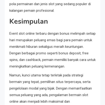
pola permainan dan jenis slot yang sedang populer di
kalangan pemain profesional.
Kesimpulan
Event slot online terbaru dengan bonus melimpah setiap
hari merupakan peluang emas bagi para pemain untuk
menikmati hiburan sekaligus meraih keuntungan.
Dengan berbagai promo seperti bonus deposit, free
spins, dan cashback, pemain memiliki banyak cara untuk
meningkatkan peluang kemenangan.
Namun, kunci utama tetap terletak pada strategi
bermain yang tepat, pemilihan situs terpercaya, serta
pengelolaan modal yang bijak. Dengan memanfaatkan
semua peluang yang ada, pengalaman bermain slot
online akan menjadi lebih maksimal dan