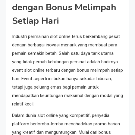
dengan Bonus Melimpah
Setiap Hari
Industri permainan slot online terus berkembang pesat
dengan berbagai inovasi menarik yang membuat para
pemain semakin betah. Salah satu daya tarik utama
yang tidak pernah kehilangan peminat adalah hadirnya
event slot online terbaru dengan bonus melimpah setiap
hari. Event seperti ini bukan hanya sekadar hiburan,
tetapi juga peluang emas bagi pemain untuk
mendapatkan keuntungan maksimal dengan modal yang
relatif kecil.
Dalam dunia slot online yang kompetitif, penyedia
platform berlomba-lomba menghadirkan promo harian
yang kreatif dan menguntungkan. Mulai dari bonus