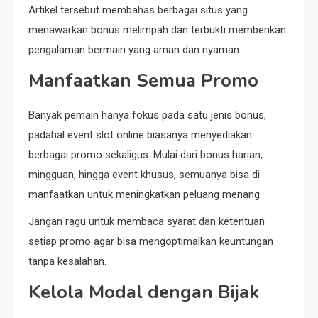
Artikel tersebut membahas berbagai situs yang
menawarkan bonus melimpah dan terbukti memberikan
pengalaman bermain yang aman dan nyaman.
Manfaatkan Semua Promo
Banyak pemain hanya fokus pada satu jenis bonus,
padahal event slot online biasanya menyediakan
berbagai promo sekaligus. Mulai dari bonus harian,
mingguan, hingga event khusus, semuanya bisa di
manfaatkan untuk meningkatkan peluang menang.
Jangan ragu untuk membaca syarat dan ketentuan
setiap promo agar bisa mengoptimalkan keuntungan
tanpa kesalahan.
Kelola Modal dengan Bijak