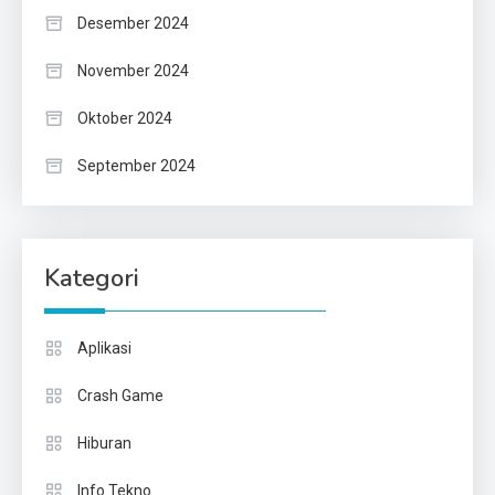
Desember 2024
November 2024
Oktober 2024
September 2024
Kategori
Aplikasi
Crash Game
Hiburan
Info Tekno