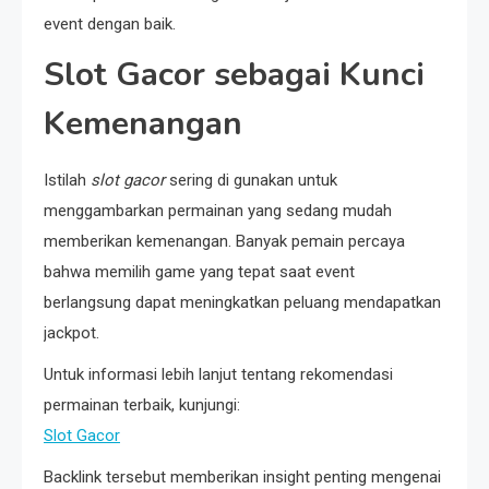
event dengan baik.
Slot Gacor sebagai Kunci
Kemenangan
Istilah
slot gacor
sering di gunakan untuk
menggambarkan permainan yang sedang mudah
memberikan kemenangan. Banyak pemain percaya
bahwa memilih game yang tepat saat event
berlangsung dapat meningkatkan peluang mendapatkan
jackpot.
Untuk informasi lebih lanjut tentang rekomendasi
permainan terbaik, kunjungi:
Slot Gacor
Backlink tersebut memberikan insight penting mengenai