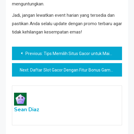
menguntungkan.
Jadi, jangan lewatkan event harian yang tersedia dan
pastikan Anda selalu update dengan promo terbaru agar
tidak kehilangan kesempatan emas!
Navigasi
Previous:
Tips Memilih Situs Gacor untuk Main Slot Jackpot Anti Rugi
pos
Next:
Daftar Slot Gacor Dengan Fitur Bonus Game Paling Unik
Sean Diaz