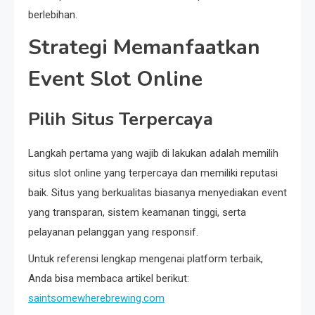
berlebihan.
Strategi Memanfaatkan
Event Slot Online
Pilih Situs Terpercaya
Langkah pertama yang wajib di lakukan adalah memilih
situs slot online yang terpercaya dan memiliki reputasi
baik. Situs yang berkualitas biasanya menyediakan event
yang transparan, sistem keamanan tinggi, serta
pelayanan pelanggan yang responsif.
Untuk referensi lengkap mengenai platform terbaik,
Anda bisa membaca artikel berikut:
saintsomewherebrewing.com