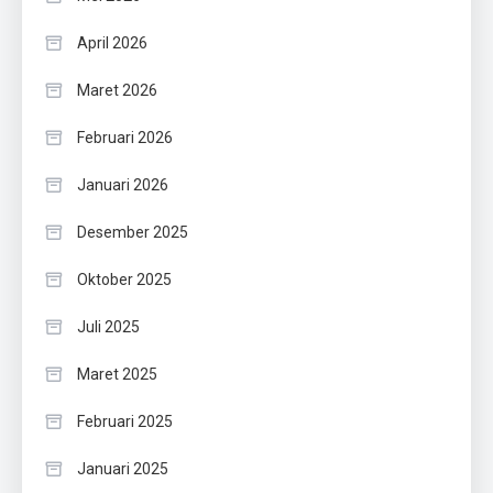
April 2026
Maret 2026
Februari 2026
Januari 2026
Desember 2025
Oktober 2025
Juli 2025
Maret 2025
Februari 2025
Januari 2025