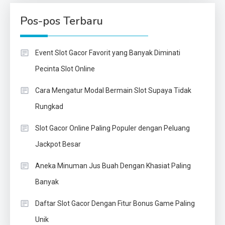
Pos-pos Terbaru
Event Slot Gacor Favorit yang Banyak Diminati
Pecinta Slot Online
Cara Mengatur Modal Bermain Slot Supaya Tidak
Rungkad
Slot Gacor Online Paling Populer dengan Peluang
Jackpot Besar
Aneka Minuman Jus Buah Dengan Khasiat Paling
Banyak
Daftar Slot Gacor Dengan Fitur Bonus Game Paling
Unik