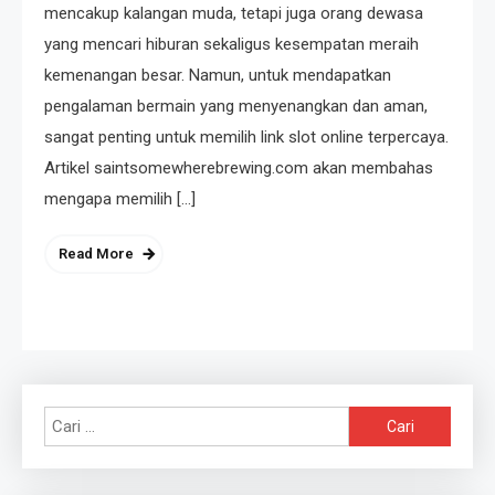
mencakup kalangan muda, tetapi juga orang dewasa
yang mencari hiburan sekaligus kesempatan meraih
kemenangan besar. Namun, untuk mendapatkan
pengalaman bermain yang menyenangkan dan aman,
sangat penting untuk memilih link slot online terpercaya.
Artikel saintsomewherebrewing.com akan membahas
mengapa memilih […]
Read More
Cari
untuk: