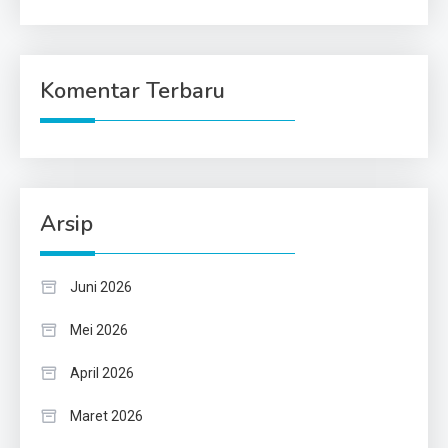
Komentar Terbaru
Arsip
Juni 2026
Mei 2026
April 2026
Maret 2026