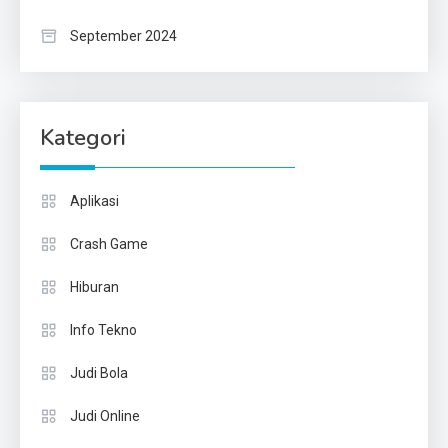
September 2024
Kategori
Aplikasi
Crash Game
Hiburan
Info Tekno
Judi Bola
Judi Online